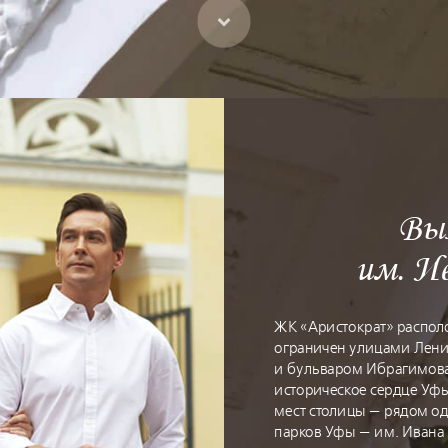
Вых
им. И
ЖК «Аристократ» распол
ограничен улицами Лени
и бульваром Ибрагимова
историческое сердце Уф
мест столицы — рядом о
парков Уфы — им. Ивана 