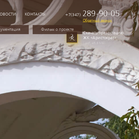
289-90-05
ОВОСТИ
КОНТАКТЫ
+7(347)
Обратный звонок
ументация
Фильм о проекте
Скачать презентацию
ЖК «Аристократ»
(.pdf, 45,6 МБ)