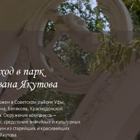
од в парк
вана Якутова
ожен в Советском районе Уфы,
на, Белякова, Краснодонской
. Окружение комплекса —
ы, средоточие значимых и культурных
дин из старейших и красивейших
Якутова.